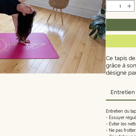
Ce tapis de
grâce à son
désigné pa
Materiel : 
Entretien
Taille : 18
Entretien du ta
Épaisseur :
- Essuyer régu
- Éviter les net
Poids : 2,6 
- Ne pas frotter