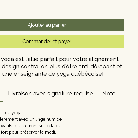
Ajouter au panier
Commander et payer
 yoga est l'allié parfait pour votre alignement
 design central en plus d'être anti-dérapant et
r une enseignante de yoga québécoise!
caoutchouc naturel et PU
Livraison avec signature requise
Note
3 cm par 68 cm
pis de yoga :
 4 mm
lièrement avec un linge humide.
toyants directement sur le tapis.
kg
 fort pour préserver le motif.