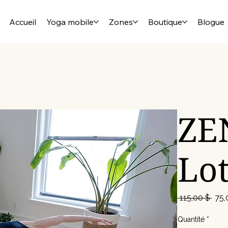
Accueil
Yoga mobile
Zones
Boutique
Blogue
ZE
Lot
Prix
 115,00 $ 
75,
orig
Quantité
*