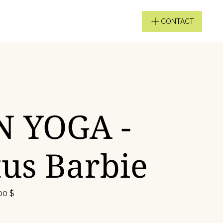
CONTACT
N YOGA -
us Barbie
Prix
00 $
inal
promotionnel