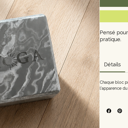
Pensé pour 
pratique.
Ce bloc en 
et facile à 
Détails
Sa finition
Yoga.
Chaque bloc pr
l'apparence du 
Mousse E
Léger et
Soutien e
Dimension