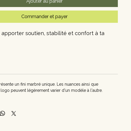
Ajouter au panier
Commander et payer
apporter soutien, stabilité et confort à ta
mousse EVA haute densité est léger, durable
transporter.
 marbrée s'agence parfaitement au tapis Zen
ésente un fini marbré unique. Les nuances ainsi que
logo peuvent légèrement varier d'un modèle à l'autre.
VA haute densité
 durable
t stabilité
 3"x 6"x 9'"